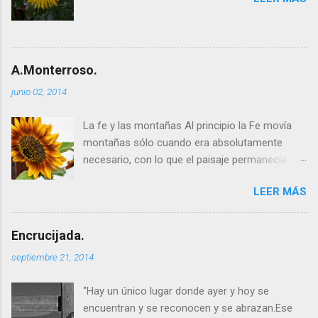
A.Monterroso.
junio 02, 2014
La fe y las montañas Al principio la Fe movía
montañas sólo cuando era absolutamente
necesario, con lo que el paisaje permanecía
igual a sí mismo durante milenios. Pero cuando
LEER MÁS
la Fe comenzó a propagarse y a la gente le
pareció divertida la idea de mover montañas,
éstas no hacían sino cambiar de sitio, y cada
Encrucijada.
vez era más difícil encontrarlas en el lugar en
septiembre 21, 2014
que uno las había dejado la noche anterior;
cosa que por supuesto creaba más dificultades
"Hay un único lugar donde ayer y hoy se
que las que resolvía. La buena gente prefirió
encuentran y se reconocen y se abrazan.Ese
entonces abandonar la Fe y ahora las