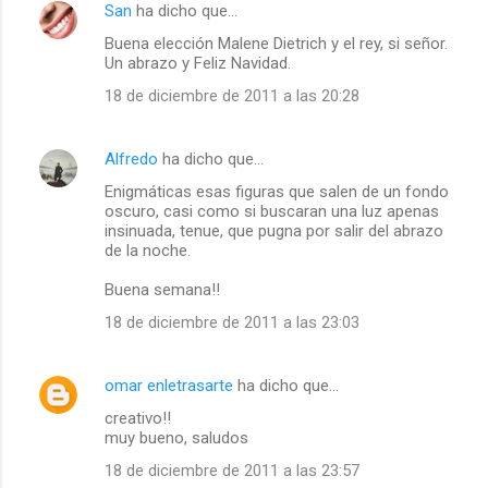
San
ha dicho que…
C
Buena elección Malene Dietrich y el rey, si señor.
o
Un abrazo y Feliz Navidad.
m
18 de diciembre de 2011 a las 20:28
e
n
Alfredo
ha dicho que…
t
Enigmáticas esas figuras que salen de un fondo
a
oscuro, casi como si buscaran una luz apenas
insinuada, tenue, que pugna por salir del abrazo
r
de la noche.
i
Buena semana!!
o
18 de diciembre de 2011 a las 23:03
s
omar enletrasarte
ha dicho que…
creativo!!
muy bueno, saludos
18 de diciembre de 2011 a las 23:57